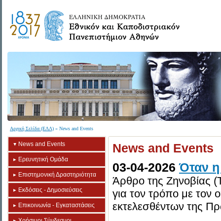
Αρχική Σελίδα (ΕΛΛ)
» News and Events
News and Events
News and Events
Ερευνητική Ομάδα
03-04-2026
Όταν η
Επιστημονική Δραστηριότητα
Άρθρο της Ζηνοβίας (Τ
Εκδόσεις - Δημοσιεύσεις
για τον τρόπο με τον 
εκτελεσθέντων της Πρ
Επικοινωνία - Εγκαταστάσεις
Χρήσιμοι Σύνδεσμοι