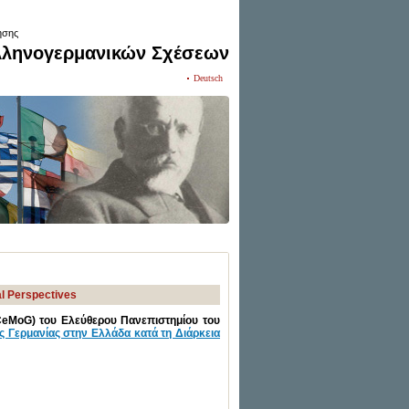
ησης
λληνογερμανικών Σχέσεων
Deutsch
al Perspectives
eMoG) του Ελεύθερου Πανεπιστημίου του
ς Γερμανίας στην Ελλάδα κατά τη Διάρκεια