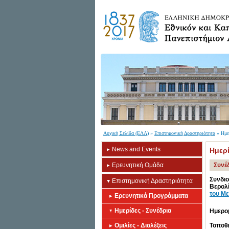
Αρχική Σελίδα (ΕΛΛ)
»
Επιστημονική Δραστηριότητα
» Ημε
News and Events
Ημερί
Ερευνητική Ομάδα
Συνέδ
Συνδι
Επιστημονική Δραστηριότητα
Βερολί
του Με
Ερευνητικά Προγράμματα
Ημερίδες - Συνέδρια
Ημερο
Ομιλίες - Διαλέξεις
Τοποθε