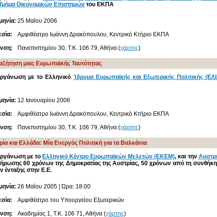
Τμήμα Οικονομικών Επιστημών
του ΕΚΠΑ
μηνία:
25 Μαΐου 2006
σία:
Αμφιθέατρο Ιωάννη Δρακόπουλου, Κεντρικό Κτήριο ΕΚΠΑ
υνση:
Πανεπιστημίου 30, Τ.Κ. 106 79, Αθήνα (
χάρτης
)
αζήτηση μιας Ευρωπαϊκής Ταυτότητας
οργάνωση με το Ελληνικό
Ίδρυμα Ευρωπαϊκής και Εξωτερικής Πολιτικής (Ε
μηνία:
12 Ιανουαρίου 2006
σία:
Αμφιθέατρο Ιωάννη Δρακόπουλου, Κεντρικό Κτήριο ΕΚΠΑ
υνση:
Πανεπιστημίου 30, Τ.Κ. 106 79, Αθήνα (
χάρτης
)
ία και Ελλάδα: Μία Ενεργός Πολιτική για τα Βαλκάνια
οργάνωση με το
Ελληνικό Κέντρο Ευρωπαϊκών Μελετών (ΕΚΕΜ)
, και την
Αυστρ
ρωσης 60 χρόνων της Δημοκρατίας της Αυστρίας, 50 χρόνων από τη συνθήκη
 ένταξης στην Ε.Ε.
μηνία:
26 Μαΐου 2005 | Ώρα: 18:00
σία:
Αμφιθέατρο του Υπουργείου Εξωτερικών
υνση:
Ακαδημίας 1, Τ.Κ. 106 71, Αθήνα (
χάρτης
)