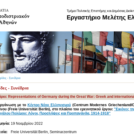
Τμήμα Πολιτικής Επιστήμης και Δημόσιας Διοίκ
Εργαστήριο Μελέτης Ε
ρίδες - Συνέδρια
δες - Συνέδρια
ριο: Representations of Germany during the Great War: Greek and internation
οργάνωση με το
Κέντρο Νέου Ελληνισμού
(Centrum Modernes Griechenland/C
νου (Freie Universität Berlin), στο πλαίσιο του ερευνητικού έργου:
"Εικόνες τη
γάλου Πολέμου: Λόγοι, Προσλήψεις και Προπαγάνδα, 1914-1918"
μηνία:
19 Νοεμβρίου 2022
σία:
Freie Universität Berlin, Seminarzentrum