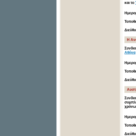
και το
Ημερο
Τοποθε
Διεύθ
Η Αν
Συνδι
Αθήνα
Ημερο
Τοποθε
Διεύθ
Αυστρ
Συνδι
συμπλή
χρόνων
Ημερο
Τοποθε
Διεύθ