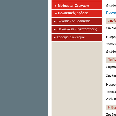
Διεύθ
Μαθήματα - Σεμινάρια
Πρόγρ
Πολιτιστικές Δράσεις
Συνέδ
Εκδόσεις - Δημοσιεύσεις
Συνδι
Επικοινωνία - Εγκαταστάσεις
Ημερο
Χρήσιμοι Σύνδεσμοι
Τοποθε
Διεύθ
Το Π
Συμπόσ
Συνδι
Ημερο
Τοποθε
Διεύθ
Η Ευ
Συνδι