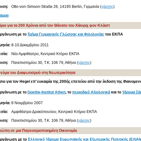
υνση:
Otto-von-Simson-Straße 26, 14195 Berlin, Γερμανία (
χάρτης
)
αμμα
ριο για τα 200 Χρόνια από τον Θάνατο του Χάινριχ φον Κλάιστ
οργάνωση με το
Τμήμα Γερμανικής Γλώσσας και Φιλολογίας
του ΕΚΠΑ
μηνία:
8-10 Δεκεμβρίου 2011
σία:
Νέο Αμφιθέατρο, Κεντρικό Κτήριο ΕΚΠΑ
υνση:
Πανεπιστημίου 30, Τ.Κ. 106 79, Αθήνα (
χάρτης
)
νεύμα του Διαφωτισμού στη Νεωτερικότητα
ιο για τον Hegel επ’ ευκαιρία της 200ής επετείου από την έκδοση της
Φαινομεν
οργάνωση με το
Goethe-Institut Athen
, το
περιοδικό Αξιολογικά
και το
Ίδρυμα Σά
μηνία:
8 Νοεμβρίου 2007
σία:
Αμφιθέατρο Δρακόπουλου, Κεντρικό Κτήριο ΕΚΠΑ
υνση:
Πανεπιστημίου 30, Τ.Κ. 106 79, Αθήνα (
χάρτης
)
ρώπη σε μια Παγκοσμιοποιημένη Οικονομία
οργάνωση με το
Ελληνικό Ίδρυμα Ευρωπαϊκής και Εξωτερικής Πολιτικής (ΕΛΙΑ